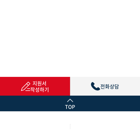
지원서
전화상담
작성하기
TOP
심리·상담대학
사회복지대학