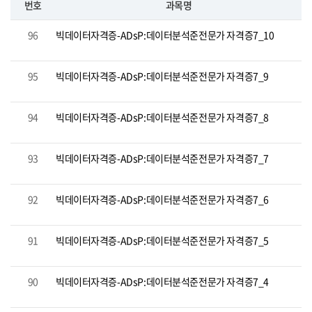
번호
과목명
96
빅데이터자격증-ADsP:데이터분석준전문가 자격증7_10
95
빅데이터자격증-ADsP:데이터분석준전문가 자격증7_9
94
빅데이터자격증-ADsP:데이터분석준전문가 자격증7_8
93
빅데이터자격증-ADsP:데이터분석준전문가 자격증7_7
92
빅데이터자격증-ADsP:데이터분석준전문가 자격증7_6
91
빅데이터자격증-ADsP:데이터분석준전문가 자격증7_5
90
빅데이터자격증-ADsP:데이터분석준전문가 자격증7_4