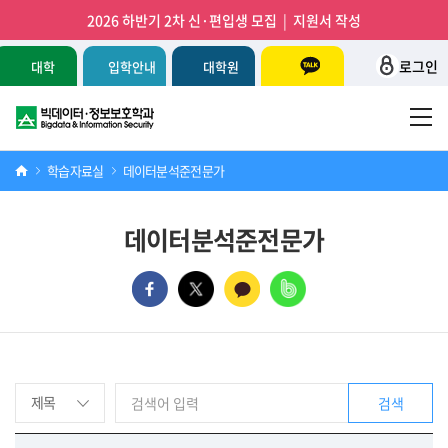
대메뉴 바로가기
본문 바로가기
2026 하반기 2차 신·편입생 모집
|
지원서 작성
로그인
대학
입학안내
대학원
전
체
메
학습자료실
데이터분석준전문가
뉴
보
기
데이터분석준전문가
제목
검색